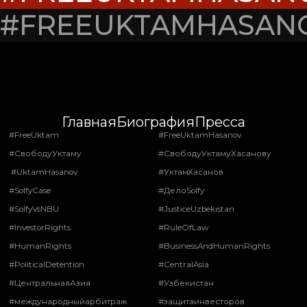
#FREEUKTAMHASAN
Главная
Биография
Пресса
#FreeUktam
#FreeUktamHasanov
#СвободуУктаму
#СвободуУктамуХасанову
#UktamHasanov
#УктамХасанов
#SolfyCase
#ДелоSolfy
#SolfyVsNBU
#JusticeUzbekistan
#InvestorRights
#RuleOfLaw
#HumanRights
#BusinessAndHumanRights
#PoliticalDetention
#CentralAsia
#ЦентральнаяАзия
#Узбекистан
#международныйарбитраж
#защитаинвесторов